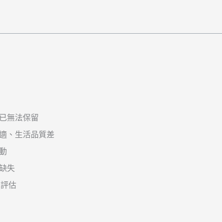
已無法保留
適、生活品質差
動
缺失
別評估