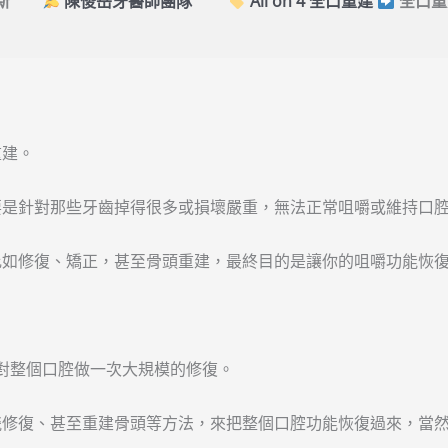
3更新
陳俊岳牙醫師團隊
All on 4 全口重建
全口重
重建。
要是針對那些牙齒掉得很多或損壞嚴重，無法正常咀嚼或維持口
比如修復、矯正，甚至骨頭重建，最終目的是讓你的咀嚼功能恢
），就是針對整個口腔做一次大規模的修復。
瓷修復、甚至重建骨頭等方法，來把整個口腔功能恢復過來，當