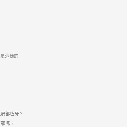
程是這樣的
是局部植牙？
下顎嗎？