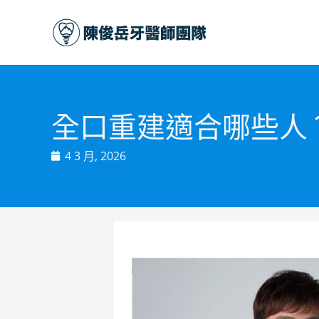
跳
至
主
要
內
容
全口重建適合哪些人
4 3 月, 2026