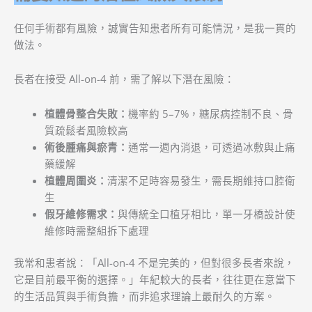
任何手術都有風險，誠實告知患者所有可能情況，是我一貫的
做法。
長者在接受 All-on-4 前，需了解以下潛在風險：
植體骨整合失敗：
機率約 5–7%，糖尿病控制不良、骨
質疏鬆者風險較高
術後腫痛與瘀青：
通常一週內消退，可透過冰敷與止痛
藥緩解
植體周圍炎：
清潔不足時容易發生，需長期維持口腔衛
生
假牙維修需求：
與傳統全口植牙相比，單一牙橋設計使
維修時需整組拆下處理
我常和患者說：「All-on-4 不是完美的，但對很多長者來說，
它是目前最平衡的選擇。」年紀較大的長者，往往更在意當下
的生活品質與手術負擔，而非追求理論上最耐久的方案。