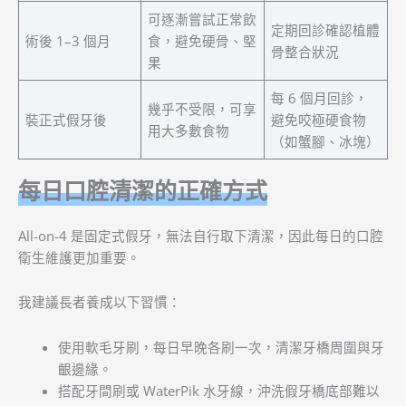
可逐漸嘗試正常飲
定期回診確認植體
術後 1–3 個月
食，避免硬骨、堅
骨整合狀況
果
每 6 個月回診，
幾乎不受限，可享
裝正式假牙後
避免咬極硬食物
用大多數食物
（如蟹腳、冰塊）
每日口腔清潔的正確方式
All-on-4 是固定式假牙，無法自行取下清潔，因此每日的口腔
衛生維護更加重要。
我建議長者養成以下習慣：
使用軟毛牙刷，每日早晚各刷一次，清潔牙橋周圍與牙
齦邊緣。
搭配牙間刷或 WaterPik 水牙線，沖洗假牙橋底部難以