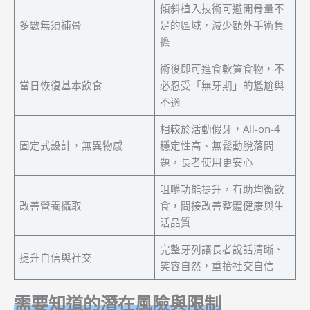
傾斜植入技術可避開骨量不
多數無須補骨
足的區域，減少額外手術負
擔
術後即可進食軟質食物，不
當日恢復基本飲食
必忍受「無牙期」的尷尬與
不適
相較於活動假牙，All-on-4
固定式設計，無異物感
穩定性高、無鬆動脫落問
題，長者使用更安心
咀嚼功能提升，有助均衡飲
改善營養攝取
食，間接改善整體健康與生
活品質
完整牙列讓長者說話清晰、
提升自信與社交
笑容自然，重拾社交自信
需要知道的潛在風險與限制