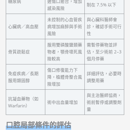
糖尿病
遲傷口癒合，增加
制在 7.5% 以下
感染風險
未控制的心血管疾
與心臟科醫師會
心臟病／高血壓
病增加麻醉與手術
診，確認手術可行
風險
性
服用雙磷酸鹽類藥
需暫停藥物並評
骨質疏鬆症
物者，顎骨壞死風
估，至少術前 2–3
險較高
個月停藥
傷口修復能力下
免疫疾病／長期
詳細評估，必要時
降，植體骨整合風
服用類固醇
調整用藥
險增加
與主治醫師協商，
抗凝血藥物（如
術中出血量增加
術前暫停或調整劑
Warfarin）
量
口腔局部條件的評估