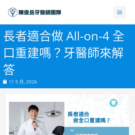
跳
至
主
要
長者適合做 All-on-4 全
內
容
口重建嗎？牙醫師來解
答
11 5 月, 2026