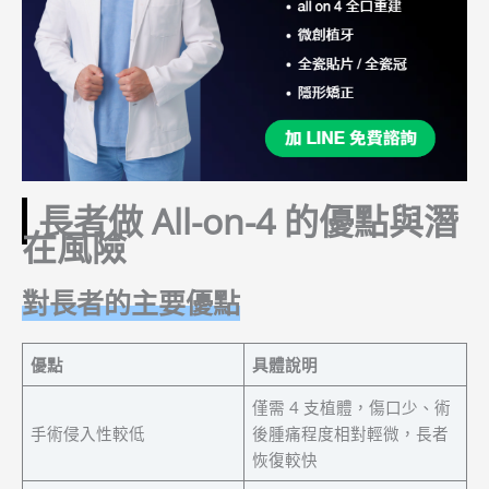
長者做 All-on-4 的優點與潛
在風險
對長者的主要優點
優點
具體說明
僅需 4 支植體，傷口少、術
手術侵入性較低
後腫痛程度相對輕微，長者
恢復較快