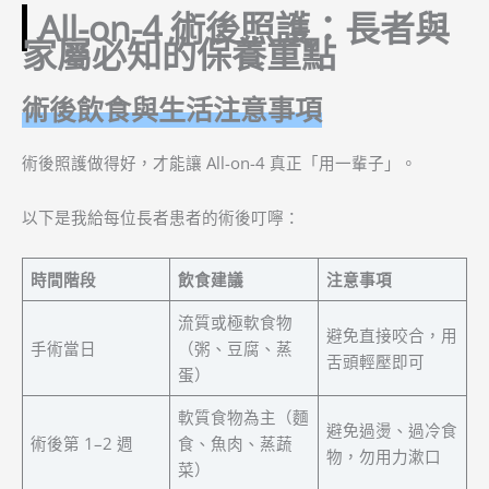
All-on-4 術後照護：長者與
家屬必知的保養重點
術後飲食與生活注意事項
術後照護做得好，才能讓 All-on-4 真正「用一輩子」。
以下是我給每位長者患者的術後叮嚀：
時間階段
飲食建議
注意事項
流質或極軟食物
避免直接咬合，用
手術當日
（粥、豆腐、蒸
舌頭輕壓即可
蛋）
軟質食物為主（麵
避免過燙、過冷食
術後第 1–2 週
食、魚肉、蒸蔬
物，勿用力漱口
菜）