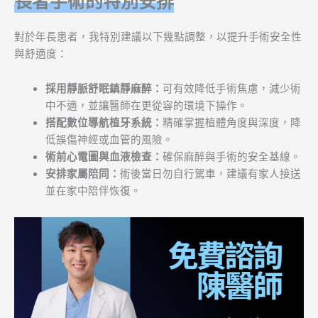
長者手術的特別安排
對於年長患者，我特別建議以下幾點調整，以提升手術安全性
與舒適度：
採用靜脈舒眠鎮靜麻醉：
可有效降低手術焦慮，減少術
中不適，並讓醫師在更從容的環境下操作。
搭配數位導航植牙系統：
精確掌握植體角度與深度，降
低誤傷神經或血管的風險。
術前心電圖與血液檢查：
確保麻醉與手術的安全基線。
安排家屬陪同：
術後當日勿自行駕車，建議有家人接送
並在家中陪伴恢復。