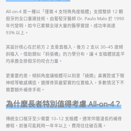
All-on-4 是一種以「僅需 4 支特殊角度植體」支撐整排 12 顆
假牙的全口重建技術，由葡萄牙醫師 Dr. Paulo Malo 於 1990
年代發明，如今已累積全球大量的醫學實證，成功率高達
93% 以上。
其設計核心在於前方 2 支垂直植入、後方 2 支以 30–45 度傾
斜植入，借助類似「斜張橋」的力學分布，讓 4 支植體就能平
均承擔全排假牙的咬合力量。
更重要的是，傾斜角度讓植體可以刻意「繞開」鼻竇腔或下顎
神經等敏感構造，選擇骨質最緊實的位置植入，多數情況下不
需要額外補骨手術。
為什麼長者特別值得考慮 All-on-4？
傳統全口植牙至少需要 10–12 支植體，通常伴隨漫長的補骨
療程，前後可能耗時一年半以上，費用往往破百萬。