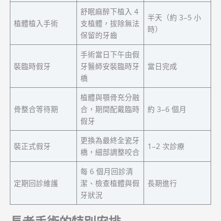
舒眠麻醉下植入 4
半天（約 3–5 小
植體植入手術
支植體，拔除無法
時）
保留的牙齒
手術當日下午由假
裝臨時假牙
牙醫師安裝臨時牙
當日完成
橋
植體與顎骨充分融
骨整合等待期
合，期間配戴臨時
約 3–6 個月
假牙
更換為最終全瓷牙
裝正式假牙
1–2 次診療
橋，細部調整咬合
每 6 個月回診清
定期回診維護
潔、檢查植體與假
長期進行
牙狀況