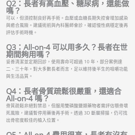
Q2：長者有高血壓、糖尿病，還能做
嗎？
可以，但須控制良好再手術。血壓或血糖長期失控會增加感染
與癒合風險。建議術前與內科醫師會診，確認慢性病穩定後再
評估手術時機。
Q3：All-on-4 可以用多久？長者在世
期間夠用嗎？
妥善清潔並定期回診，使用壽命可超過 10 年，部分案例達
二、三十年。對大多數長者而言，足以維持後半生的咀嚼功能
與生活品質。
Q4：長者骨質疏鬆很嚴重，還適合
All-on-4 嗎？
骨質疏鬆非絕對禁忌，但服用雙磷酸鹽類藥物者需評估顎骨壞
死風險，建議暫停用藥後再手術。透過 3D 斷層掃描，仍可找
出骨密度較佳的植入位置。
Q5：All-on-4 費用很高，長者有沒有