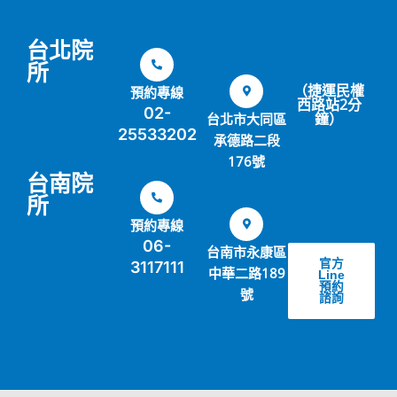
台北院
所
（捷運民權
預約專線
西路站2分
02-
鐘）
台北市大同區
25533202
承德路二段
176號
台南院
所
預約專線
06-
台南市永康區
官方
3117111
中華二路189
Line
預約
號
諮詢