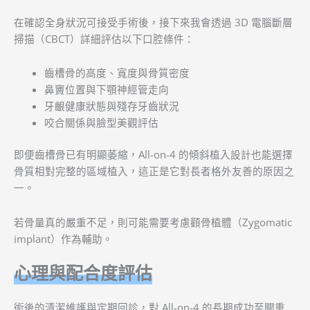
在確認全身狀況可接受手術後，接下來我會透過 3D 電腦斷層
掃描（CBCT）詳細評估以下口腔條件：
齒槽骨的高度、寬度與骨質密度
鼻竇位置與下顎神經管走向
牙齦健康狀態與殘存牙齒狀況
咬合關係與臉型美觀評估
即便齒槽骨已有明顯萎縮，All-on-4 的傾斜植入設計也能選擇
骨質相對完整的區域植入，這正是它對長者格外友善的原因之
一。
若骨量真的嚴重不足，則可能需要考慮顴骨植體（Zygomatic
implant）作為輔助。
心理與配合度評估
術後的清潔維護與定期回診，對 All-on-4 的長期成功至關重