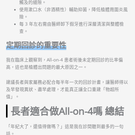
觸及的縫隙。
使用漱口水（非酒精性）輔助抑菌，降低植體周圍炎風
險。
每 3 年左右需由醫師卸下假牙進行深層清潔與整體檢
查。
定期回診的重要性
我在臨床上觀察到，All-on-4 患者術後未定期回診的比率偏
高，這也是植體出問題的最大原因之一。
建議長者與家屬務必配合每半年一次的回診計畫，讓醫師得以
及早發現異狀、盡早處理，才能真正讓全口重建「物超所
值」。
長者適合做All-on-4嗎 總結
「年紀大了，還值得做嗎？」這是我在診間聽到最多的一句
話。