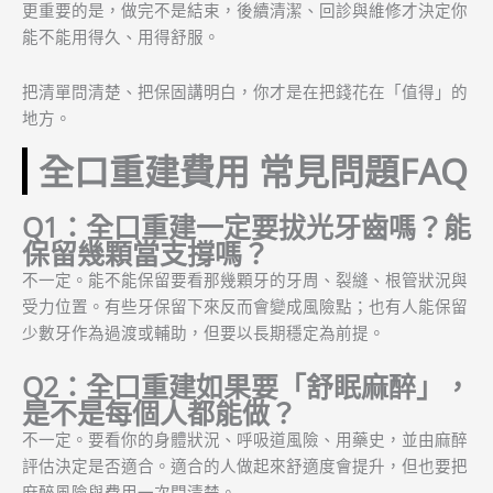
更重要的是，做完不是結束，後續清潔、回診與維修才決定你
能不能用得久、用得舒服。
把清單問清楚、把保固講明白，你才是在把錢花在「值得」的
地方。
全口重建費用 常見問題FAQ
Q1：全口重建一定要拔光牙齒嗎？能
保留幾顆當支撐嗎？
不一定。能不能保留要看那幾顆牙的牙周、裂縫、根管狀況與
受力位置。有些牙保留下來反而會變成風險點；也有人能保留
少數牙作為過渡或輔助，但要以長期穩定為前提。
Q2：全口重建如果要「舒眠麻醉」，
是不是每個人都能做？
不一定。要看你的身體狀況、呼吸道風險、用藥史，並由麻醉
評估決定是否適合。適合的人做起來舒適度會提升，但也要把
麻醉風險與費用一次問清楚。