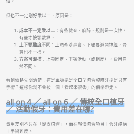
倍。
但也不一定剛好乘以二，原因是：
成本不一定乘以二
：有些檢查、麻醉、規劃是一次性，
有些才按顎數算。
上下顎難度不同
：上顎牽涉鼻竇、下顎要避開神經，骨
質也不一樣。
方案可混搭
：上顎固定、下顎活動（或相反），費用自
然不同。
看到價格先問清楚：這是單顎還是全口？包含臨時牙還是只有
手術？這樣你就不會被一個「看起來很香」的價格帶走。
all on 4 ／ all on 6 ／ 傳統全口植牙
／ 活動假牙：費用差在哪?
費用差別不只在「幾支植體」，而在報價包含項目＋假牙結構
＋手術難度。