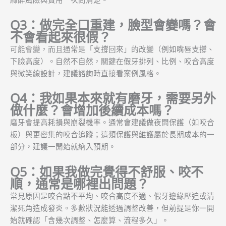
Q3：做完全口重建，臉型會變嗎？會
不會看起來很假？
可能會變，而且通常是「支撐回來」的改變（例如嘴唇支撐、
下臉高度）。自然不自然，關鍵在假牙排列、比例、咬合高度
與微笑線設計，建議諮詢時直接看案例風格。
Q4：我如果本來就有磨牙，需要另外
做什麼？會增加後續成本嗎？
磨牙會提高耗損與崩裂機率。通常會建議做夜間保護（如咬合
板）與更密集的咬合追蹤；這類保護與維護屬於長期成本的一
部分，建議一開始就納入預期。
Q5：如果我做完覺得不舒服、咬不
順，通常是哪裡出問題？
常見原因是咬合點不平均、咬合高度不適、假牙邊緣壓迫或清
潔死角造成發炎。多數狀況能透過調整改善，但前提是你一開
始就確認「含幾次調整、怎麼算、流程多久」。