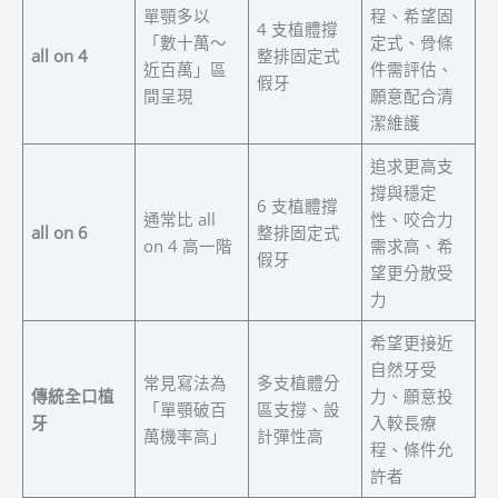
單顎多以
程、希望固
4 支植體撐
「數十萬～
定式、骨條
all on 4
整排固定式
近百萬」區
件需評估、
假牙
間呈現
願意配合清
潔維護
追求更高支
撐與穩定
6 支植體撐
通常比 all
性、咬合力
all on 6
整排固定式
on 4 高一階
需求高、希
假牙
望更分散受
力
希望更接近
自然牙受
常見寫法為
多支植體分
傳統全口植
力、願意投
「單顎破百
區支撐、設
牙
入較長療
萬機率高」
計彈性高
程、條件允
許者