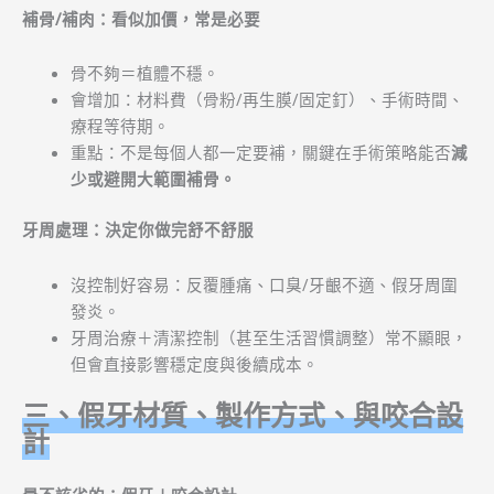
補骨/補肉：看似加價，常是必要
骨不夠＝植體不穩。
會增加：材料費（骨粉/再生膜/固定釘）、手術時間、
療程等待期。
重點：不是每個人都一定要補，關鍵在手術策略能否
減
少或避開大範圍補骨。
牙周處理：決定你做完舒不舒服
沒控制好容易：反覆腫痛、口臭/牙齦不適、假牙周圍
發炎。
牙周治療＋清潔控制（甚至生活習慣調整）常不顯眼，
但會直接影響穩定度與後續成本。
三、假牙材質、製作方式、與咬合設
計