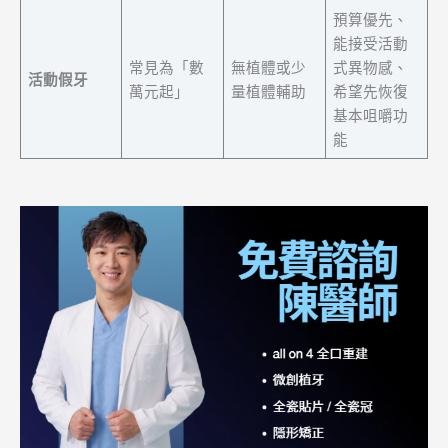
預算優先、
能接受活動
常見為「數
無植體或少
式異物感、
活動假牙
萬元起」
量植體輔助
希望先恢復
基本咀嚼功
能