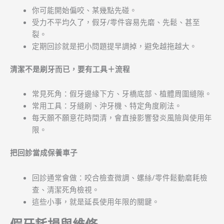
你可能開始偏咬、某幾點先碰。
受力不平均久了，假牙/零件容易先磨、先鬆、甚至
裂。
定期回診就是把小問題提早調掉，避免越拖越大。
清潔不是刷牙而已，要有工具＋流程
常見死角：假牙邊緣下方、牙橋底部、植體周圍縫隙。
常用工具：牙縫刷、沖牙機、特定角度刷法。
每天願不願意花時間清，會直接影響發炎風險與使用年
限。
把回診當成保養車子
回診通常會做：咬合檢查微調、螺絲/零件鬆動磨耗檢
查、清潔死角檢視。
這些小事，就是延長使用年限的關鍵。