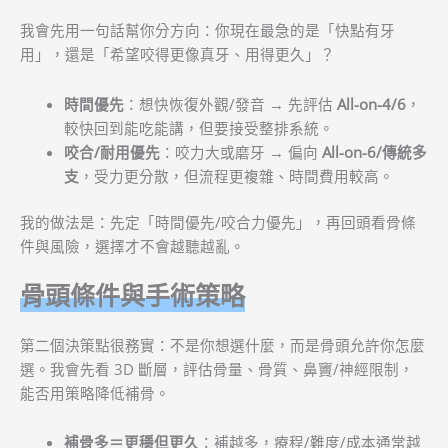
我會先用一句話幫你分方向：你現在最急的是「快點有牙
用」，還是「希望咬得更像真牙、用得更久」？
時間優先
：想快恢復外觀/發音 → 先評估
All-on-4/6
，
較快回到能吃能講，但要接受整排系統。
咬合/耐用優先
：咬力大或磨牙 → 偏向
All-on-6/傳統多
支
，受力更分散，但流程更複雜、時間費用較高。
我的做法是：先定「時間優先/咬合力優先」，再回頭看骨條
件與風險，選擇才不會越聽越亂。
骨頭條件與手術策略
第二個決策點很務實：不是你想選什麼，而是骨頭允許你怎麼
選。我會先看 3D 斷層，評估骨量、骨質、鼻竇/神經限制，
能否用策略降低補骨。
補骨多＝更穩但更久
：補越多，療程/難度/成本通常越