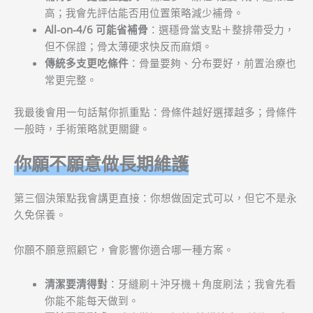
高；我會先評估能否用位置策略減少補骨。
All-on-4/6 可能省補骨
：選穩骨當支點＋整排帶受力，
但不保證；骨太薄硬求快反而麻煩。
傳統多支更吃條件
：骨量要夠、分布要好，前置治療也
常更完整。
我最後會用一句話幫你抓重點：骨條件越好選擇越多；骨條件
一般時，手術策略就更關鍵。
你願不願意做長期維護
第三個決策點我會講更直接：你想做固定式可以，但它不是永
久免保養。
你願不願意照顧它，會影響你適合哪一種方案。
清潔要清得對
：牙縫刷＋沖牙機＋角度刷法；我會先看
你能不能每天做到。