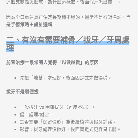
這個支數是怎麼放、為什麼這樣放、後面假牙怎麼做」。
因為全口重建真正決定長期穩不穩的，通常不是行銷名詞，而
是
手術策略＋設計邏輯
。
二、有沒有需要補骨／拔牙／牙周處
理
前置治療＝最常讓人覺得「越做越貴」的原因
先把「地基」處理好，後面固定式才做得穩。
拔牙不是順便拔
一般拔牙 vs 困難拔牙（難度不同）。
傷口處理/縫合。
是否需要「保留骨形」為後續植體與假牙鋪路。
影響：拔牙處理沒做好，後面固定式更容易卡關。