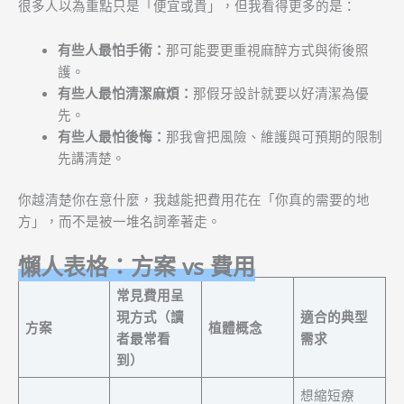
很多人以為重點只是「便宜或貴」，但我看得更多的是：
有些人最怕手術：
那可能要更重視麻醉方式與術後照
護。
有些人最怕清潔麻煩：
那假牙設計就要以好清潔為優
先。
有些人最怕後悔：
那我會把風險、維護與可預期的限制
先講清楚。
你越清楚你在意什麼，我越能把費用花在「你真的需要的地
方」，而不是被一堆名詞牽著走。
懶人表格：方案 vs 費用
常見費用呈
現方式（讀
適合的典型
方案
植體概念
者最常看
需求
到）
想縮短療