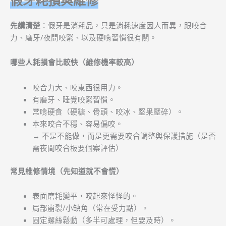
假牙耗損與維修
先講清楚
：假牙是消耗品，只是消耗速度因人而異，跟咬合
力、磨牙/夜間咬緊、以及硬啃習慣很有關。
哪些人耗損會比較快（維修機率較高）
咬合力大、咬東西很用力。
有磨牙、睡覺咬緊習慣。
常啃硬食（硬糖、骨頭、咬冰、堅果壓碎）。
本來咬合不穩、容易偏咬。
→ 不是不能做，而是更需要咬合調整與保護措施（是否
需夜間咬合板要個案評估）
常見維修情境（先知道就不會慌）
表面磨耗變平，咬起來怪怪的。
局部崩裂/小缺角（常在受力點）。
固定螺絲鬆動（多半可處理，但要及時）。