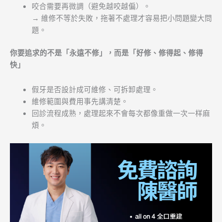
咬合需要再微調（避免越咬越偏）。
→ 維修不等於失敗，拖著不處理才容易把小問題變大問
題。
你要追求的不是「永遠不修」，而是「好修、修得起、修得
快」
假牙是否設計成可維修、可拆卸處理。
維修範圍與費用事先講清楚。
回診流程成熟，處理起來不會每次都像重做一次一样麻
煩。