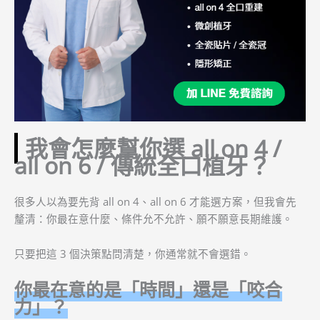
我會怎麼幫你選 all on 4 /
all on 6 / 傳統全口植牙？
很多人以為要先背 all on 4、all on 6 才能選方案，但我會先
釐清：你最在意什麼、條件允不允許、願不願意長期維護。
只要把這 3 個決策點問清楚，你通常就不會選錯。
你最在意的是「時間」還是「咬合
力」？