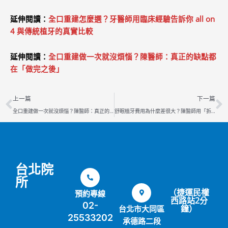
延伸閱讀：
全口重建怎麼選？牙醫師用臨床經驗告訴你 all on
4 與傳統植牙的真實比較
延伸閱讀：
全口重建做一次就沒煩惱？陳醫師：真正的缺點都
在「做完之後」
上一頁
上一篇
下一篇
全口重建做一次就沒煩惱？陳醫師：真正的缺點都在「做完之後」
舒眠植牙費用為什麼差很大？陳醫師用「拆帳單」教你比價不踩雷
台北院
所
（捷運民權
預約專線
西路站2分
02-
鐘）
台北市大同區
25533202
承德路二段