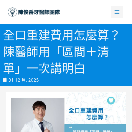
跳
至
主
要
全口重建費用怎麼算？
內
容
陳醫師用「區間＋清
單」一次講明白
31 12 月, 2025