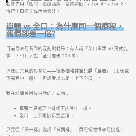
我會先用「區間＋治療路線」帶你判斷：all on 4、all on 6、
傳統全口植牙或活動假牙。
單顎 vs 全口：為什麼同一個療程，
報價卻差一倍?
目前最容易看到的混亂點就是：有人說「全口重建 60 萬就能
做」，也有人說「全口要破 200 萬」。
這裡面常見的誤會是——
很多價格其實只講「單顎」
（上顎或
下顎其中一邊），但讀者以為是「上下全口」。
我在診間會用最白話的方式講：
單顎
＝只處理上排或下排其中一排。
全口
＝上下兩排都要處理。
只要從「做一排」變成「做兩排」，費用當然很容易接近 2