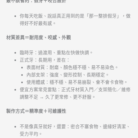
最不該省的：假牙＋咬合設計
你每天吃飯、說話真正用到的是「那一整排假牙」，做
得好不好最有感。
材質差異＝耐用度、咬感、外觀
臨時牙：過渡用、重點在快做快調。
正式牙：長期用，差在：
表面材質：耐磨、顏色穩不穩、易不易染色。
內部支架：強度、變形控制、長期穩定。
使用體感：穩不穩、易不易崩裂、會不會卡食物。
便宜方案常見雷點：正式牙材質入門／支架簡化／維修
調整不足 → 久了更常修、更不舒服。
製作方式＝精準度＋可維護性
不是像真牙就好，還要：密合不塞食物、邊緣好清潔、
受力平均。