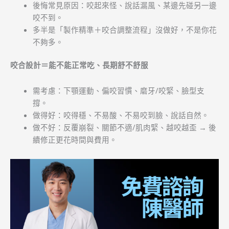
後悔常見原因：咬起來怪、說話漏風、某邊先碰另一邊
咬不到。
多半是「製作精準＋咬合調整流程」沒做好，不是你花
不夠多。
咬合設計＝能不能正常吃、長期舒不舒服
需考慮：下顎運動、偏咬習慣、磨牙/咬緊、臉型支
撐。
做得好：咬得穩、不易酸、不易咬到臉、說話自然。
做不好：反覆崩裂、關節不適/肌肉緊、越咬越歪 → 後
續修正更花時間與費用。