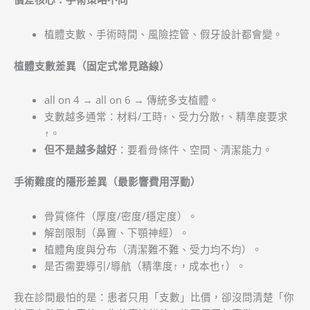
植體支數、手術時間、風險控管、假牙設計都會變。
植體支數差異（固定式常見路線）
all on 4 → all on 6 → 傳統多支植體。
支數越多通常：材料/工時↑、受力分散↑、精準度要求
↑。
但不是越多越好
：要看骨條件、空間、清潔能力。
手術難度的隱形差異（最影響費用浮動）
骨質條件（厚度/密度/穩定度）。
解剖限制（鼻竇、下顎神經）。
植體角度與分布（清潔難不難、受力均不均）。
是否需要導引/導航（精準度↑，成本也↑）。
我在診間最怕的是：患者只用「支數」比價，卻沒問清楚「你